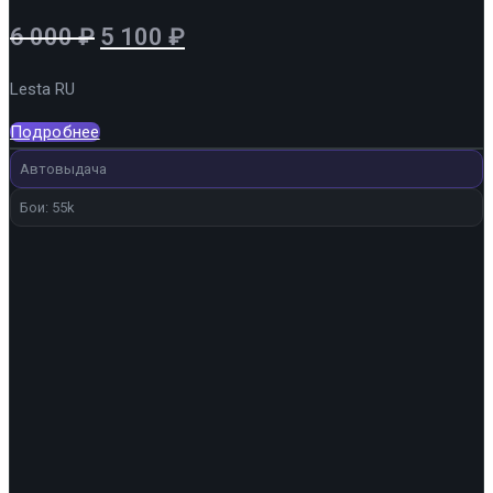
Первоначальная
Текущая
6 000
₽
5 100
₽
цена
цена:
Lesta RU
составляла
5
6
100 ₽.
Подробнее
000 ₽.
Автовыдача
Бои: 55k