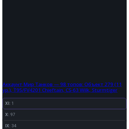
Аккаунт Мир Танков — 98 топов: Объект 279 (11
ур.), T95/FV4201 Chieftain, CS-63 Wilk, Sturmtiger
XI:
1
X:
97
IX:
34