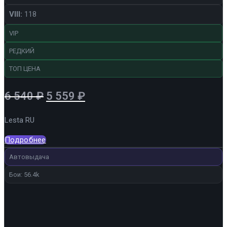
VIII:
118
VIP
РЕДКИЙ
ТОП ЦЕНА
Первоначальная
Текущая
6 540
₽
5 559
₽
цена
цена:
Lesta RU
составляла
5
6
559 ₽.
Подробнее
540 ₽.
Автовыдача
Бои: 56.4k