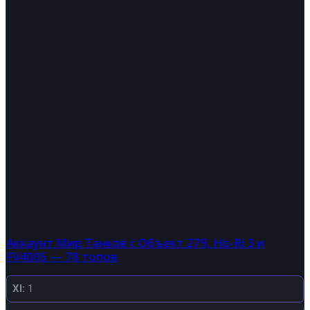
Аккаунт Мир Танков с Объект 279, Ho-Ri 3 и
FV4005 — 78 топов
XI:
1