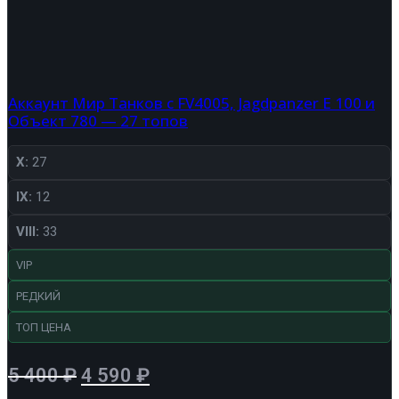
Аккаунт Мир Танков с FV4005, Jagdpanzer E 100 и
Объект 780 — 27 топов
X:
27
IX:
12
VIII:
33
VIP
РЕДКИЙ
ТОП ЦЕНА
Первоначальная
Текущая
5 400
₽
4 590
₽