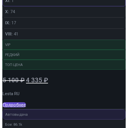
XI:
1
X:
74
IX:
17
VIII:
41
VIP
РЕДКИЙ
ТОП ЦЕНА
Первоначальная
Текущая
5 100
₽
4 335
₽
цена
цена:
Lesta RU
составляла
4
5
335 ₽.
Подробнее
100 ₽.
Автовыдача
Бои: 86.1k