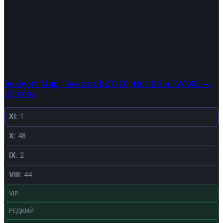
Аккаунт Мир Танков с BZT-70, Ho-Ri 3 и FV4005 —
53 топа
XI:
1
X:
48
IX:
2
VIII:
44
VIP
РЕДКИЙ