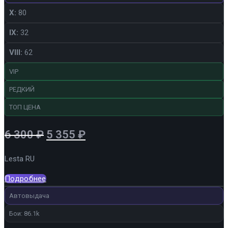
X:
80
IX:
32
VIII:
62
VIP
РЕДКИЙ
ТОП ЦЕНА
Первоначальная
Текущая
6 300
₽
5 355
₽
цена
цена:
Lesta RU
составляла
5
6
355 ₽.
Подробнее
300 ₽.
Автовыдача
Бои: 86.1k