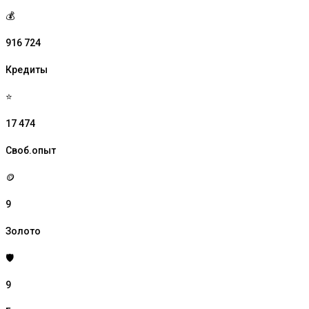
💰
916 724
Кредиты
⭐
17 474
Своб.опыт
🪙
9
Золото
🛡️
9