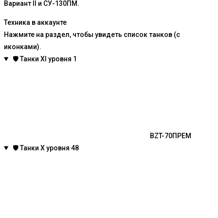
Вариант II и СУ-130ПМ.
Техника в аккаунте
Нажмите на раздел, чтобы увидеть список танков (с
иконками).
🛡️
Танки XI уровня
1
BZT-70
ПРЕМ
🛡️
Танки X уровня
48