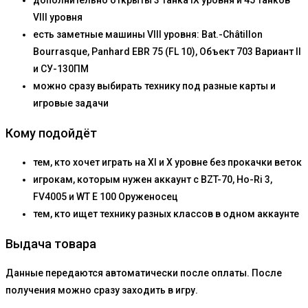
дополнительно открыты 3 танка IX уровня и 45 танков
VIII уровня
есть заметные машины VIII уровня: Bat.-Châtillon
Bourrasque, Panhard EBR 75 (FL 10), Объект 703 Вариант II
и СУ-130ПМ
можно сразу выбирать технику под разные карты и
игровые задачи
Кому подойдёт
тем, кто хочет играть на XI и X уровне без прокачки веток
игрокам, которым нужен аккаунт с BZT-70, Ho-Ri 3,
FV4005 и WT E 100 Оруженосец
тем, кто ищет технику разных классов в одном аккаунте
Выдача товара
Данные передаются автоматически после оплаты. После
получения можно сразу заходить в игру.