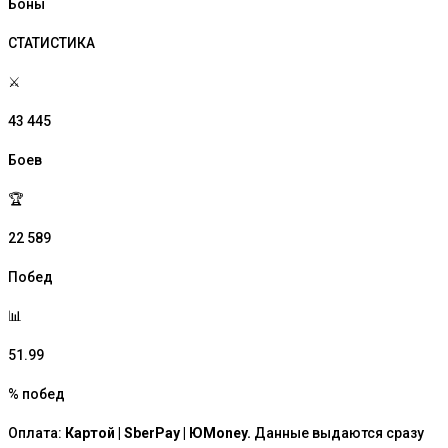
Боны
СТАТИСТИКА
⚔️
43 445
Боев
🏆
22 589
Побед
📊
51.99
% побед
Оплата:
Картой | SberPay | ЮMoney.
Данные выдаются сразу