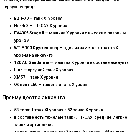
первую очередь:
BZT-70
— танк XI уровня
Ho-Ri 3
— ПТ-САУ X уровня
FV4005 Stage II
— машина X уровня с высоким разовым
уроном
WT E 100 Оруженосец
— один из заметных танков X
уровня на аккаунте
120 AC Gendarme
— машина X уровня в составе аккаунта
Lion
— средний танк X уровня
XM57
— танк X уровня
Объект 260
— тяжёлый танк X уровня
Преимущества аккаунта
53 топа: 1 танк XI уровня и 52 танка X уровня
в составе есть тяжёлые танки, ПТ-САУ, средние, лёгкие
танки и артиллерия