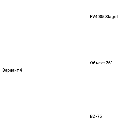
FV4005 Stage II
Объект 261
Вариант 4
BZ-75