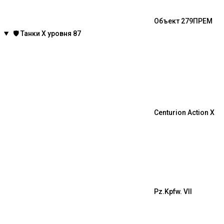
Объект 279
ПРЕМ
🛡️
Танки X уровня
87
Centurion Action X
Pz.Kpfw. VII