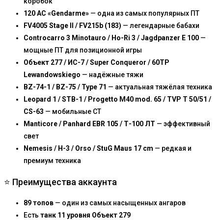
коробок
120 AC «Gendarme»
— одна из самых популярных ПТ
FV4005 Stage II / FV215b (183)
— легендарные бабахи
Controcarro 3 Minotauro / Ho-Ri 3 / Jagdpanzer E 100
—
мощные ПТ для позиционной игры
Объект 277 / ИС-7 / Super Conqueror / 60TP
Lewandowskiego
— надёжные тяжи
BZ-74-1 / BZ-75 / Type 71
— актуальная тяжёлая техника
Leopard 1 / STB-1 / Progetto M40 mod. 65 / TVP T 50/51 /
CS-63
— мобильные СТ
Manticore / Panhard EBR 105 / Т-100 ЛТ
— эффективный
свет
Nemesis / H-3 / Orso / StuG Maus 17 cm
— редкая и
премиум техника
⭐ Преимущества аккаунта
89 топов
— один из самых насыщенных ангаров
Есть
танк 11 уровня Объект 279