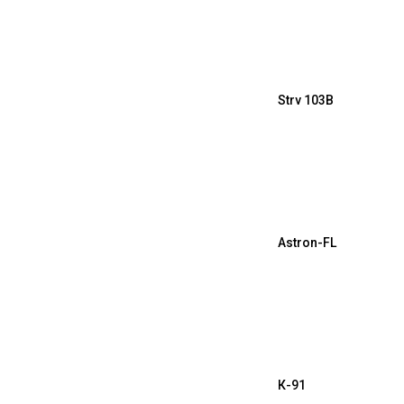
Strv 103B
Astron-FL
К-91