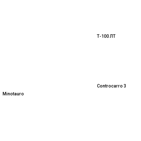
Т-100 ЛТ
Controcarro 3
Minotauro