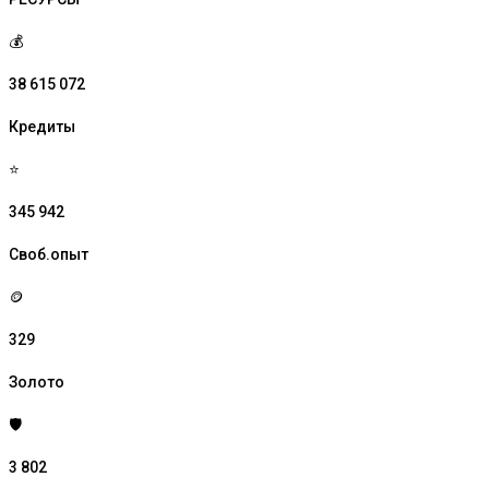
💰
38 615 072
Кредиты
⭐
345 942
Своб.опыт
🪙
329
Золото
🛡️
3 802