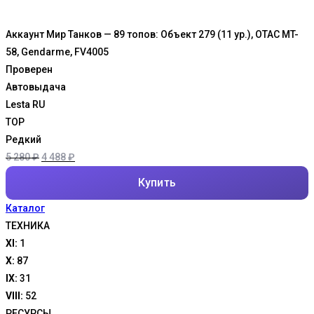
Аккаунт Мир Танков — 89 топов: Объект 279 (11 ур.), OTAC MT-
58, Gendarme, FV4005
Проверен
Автовыдача
Lesta RU
TOP
Редкий
Первоначальная
Текущая
5 280
₽
4 488
₽
цена
цена:
Купить
составляла
4
Каталог
5
488 ₽.
ТЕХНИКА
280 ₽.
XI:
1
X:
87
IX:
31
VIII:
52
РЕСУРСЫ