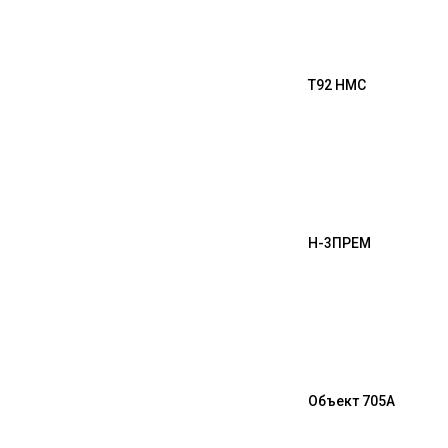
T92 HMC
H-3
ПРЕМ
Объект 705А