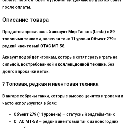
Оплата:
Картой | SberPay | ЮMoney.
Данные выдаются сразу
после оплаты.
Описание товара
Продаётся прокачанный
аккаунт Мир Танков (Lesta)
с
89
топовыми танками
, включая
танк 11 уровня Объект 279
и
редкий ивентовый OTAC MT-58
.
Аккаунт подойдёт игрокам, которые хотят сразу играть на
сильной, востребованной и коллекционной технике
, без
долгой прокачки веток.
? Топовая, редкая и ивентовая техника
В ангаре собраны танки, которые высоко ценятся игроками и
часто используются в боях:
Объект 279 (11 уровень)
— статусный эндгейм-танк
OTAC MT-58
— редкий ивентовый танк из новогодних