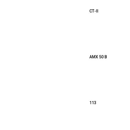
СТ-II
AMX 50 B
113