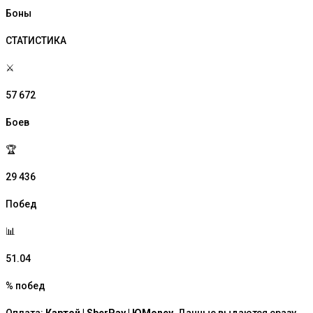
Боны
СТАТИСТИКА
⚔️
57 672
Боев
🏆
29 436
Побед
📊
51.04
% побед