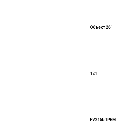
Объект 261
121
FV215b
ПРЕМ