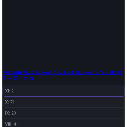
Аккаунт Мир Танков с BZT-70, Объект 279 и Ho-Ri
3 — 80 топов
XI:
2
X:
71
IX:
20
VIII:
41