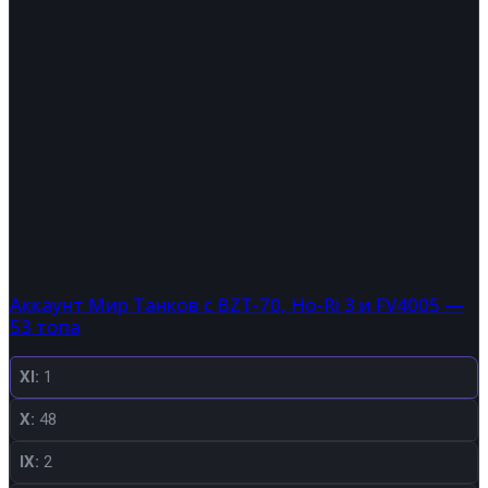
Аккаунт Мир Танков с BZT-70, Ho-Ri 3 и FV4005 —
53 топа
XI:
1
X:
48
IX:
2