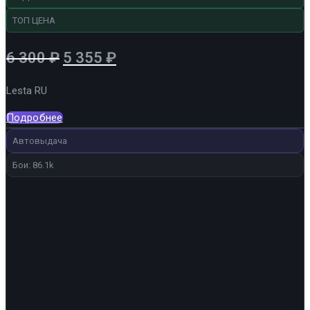
ТОП ЦЕНА
Первоначальная
Текущая
6 300
₽
5 355
₽
цена
цена:
Lesta RU
составляла
5
6
355 ₽.
Подробнее
300 ₽.
Автовыдача
Бои: 86.1k