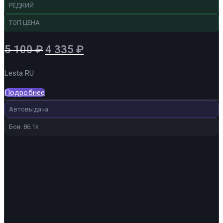
РЕДКИЙ
ТОП ЦЕНА
Первоначальная
Текущая
5 100
₽
4 335
₽
цена
цена:
Lesta RU
составляла
4
5
335 ₽.
Подробнее
100 ₽.
Автовыдача
Бои: 86.1k