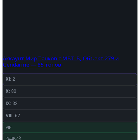
Аккаунт Мир Танков с MBT-B, Объект 279 и
Gendarme — 85 топов
XI:
2
X:
80
IX:
32
VIII:
62
VIP
РЕДКИЙ