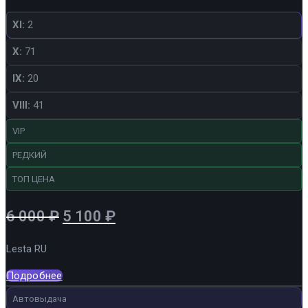
XI:
2
X:
71
IX:
20
VIII:
41
VIP
РЕДКИЙ
ТОП ЦЕНА
Первоначальная
Текущая
6 000
₽
5 100
₽
цена
цена:
Lesta RU
составляла
5
6
100 ₽.
Подробнее
000 ₽.
Автовыдача