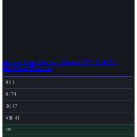
Аккаунт Мир Танков с Объект 279, Ho-Ri 3 и
FV4005 — 75 топов
XI:
1
X:
74
IX:
17
VIII:
41
VIP