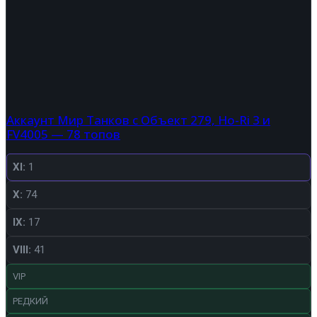
Аккаунт Мир Танков с Объект 279, Ho-Ri 3 и
FV4005 — 78 топов
XI:
1
X:
74
IX:
17
VIII:
41
VIP
РЕДКИЙ