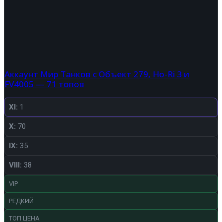
Аккаунт Мир Танков с Объект 279, Ho-Ri 3 и
FV4005 — 71 топов
XI:
1
X:
70
IX:
35
VIII:
38
VIP
РЕДКИЙ
ТОП ЦЕНА