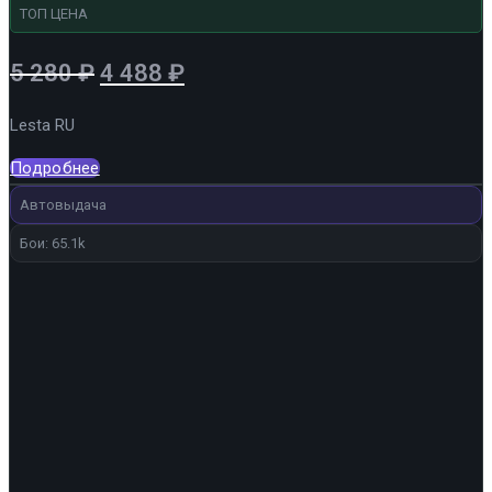
ТОП ЦЕНА
Первоначальная
Текущая
5 280
₽
4 488
₽
цена
цена:
Lesta RU
составляла
4
5
488 ₽.
Подробнее
280 ₽.
Автовыдача
Бои: 65.1k