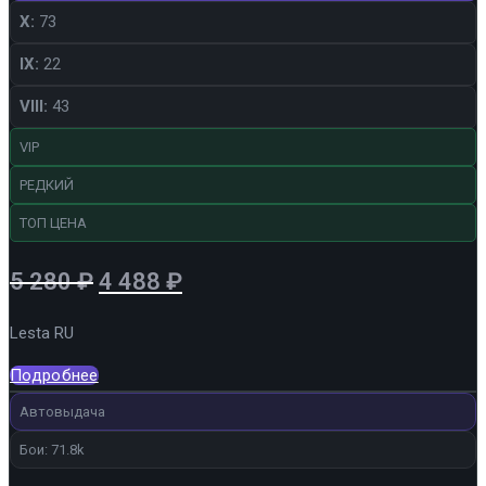
X:
73
IX:
22
VIII:
43
VIP
РЕДКИЙ
ТОП ЦЕНА
Первоначальная
Текущая
5 280
₽
4 488
₽
цена
цена:
Lesta RU
составляла
4
5
488 ₽.
Подробнее
280 ₽.
Автовыдача
Бои: 71.8k