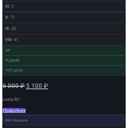
XI:
2
X:
71
IX:
20
VIII:
41
VIP
РЕДКИЙ
ТОП ЦЕНА
Первоначальная
Текущая
6 000
₽
5 100
₽
цена
цена:
Lesta RU
составляла
5
6
100 ₽.
Подробнее
000 ₽.
Автовыдача