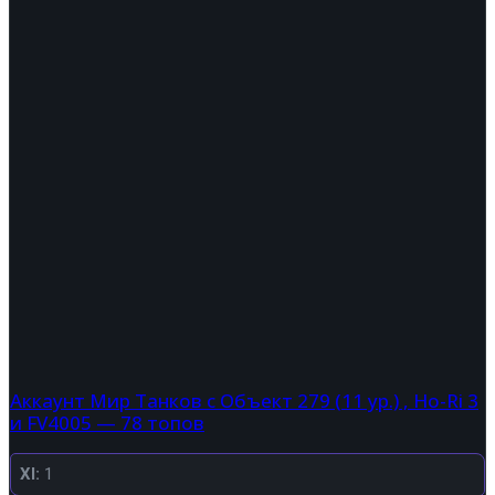
Аккаунт Мир Танков с Объект 279 (11 ур.) , Ho-Ri 3
и FV4005 — 78 топов
XI:
1