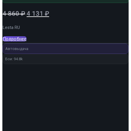
Первоначальная
Текущая
4 860
₽
4 131
₽
цена
цена:
Lesta RU
составляла
4
4
131 ₽.
Подробнее
860 ₽.
Автовыдача
Бои: 94.8k