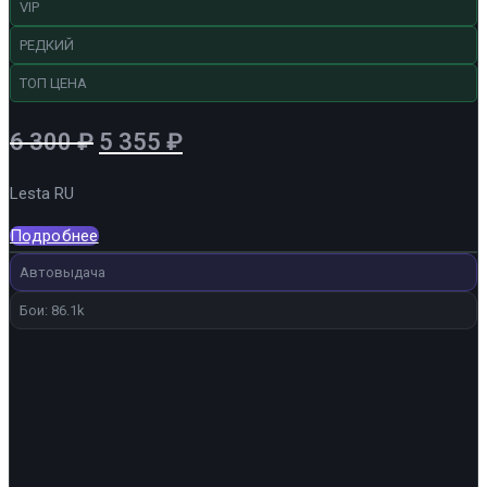
VIP
РЕДКИЙ
ТОП ЦЕНА
Первоначальная
Текущая
6 300
₽
5 355
₽
цена
цена:
Lesta RU
составляла
5
6
355 ₽.
Подробнее
300 ₽.
Автовыдача
Бои: 86.1k