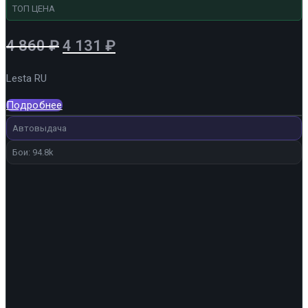
ТОП ЦЕНА
Первоначальная
Текущая
4 860
₽
4 131
₽
цена
цена:
Lesta RU
составляла
4
4
131 ₽.
Подробнее
860 ₽.
Автовыдача
Бои: 94.8k