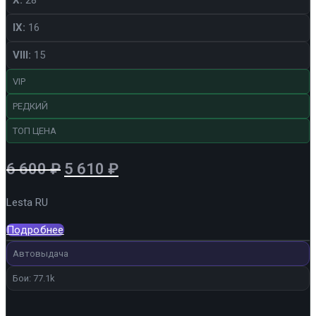
X:
28
IX:
16
VIII:
15
VIP
РЕДКИЙ
ТОП ЦЕНА
Первоначальная
Текущая
6 600
₽
5 610
₽
цена
цена:
Lesta RU
составляла
5
6
610 ₽.
Подробнее
600 ₽.
Автовыдача
Бои: 77.1k