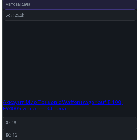
280 ₽.
Автовыдача
Бои: 25.2k
Аккаунт Мир Танков с Waffenträger auf E 100,
FV4005 и Lion — 34 топа
X:
28
IX:
12