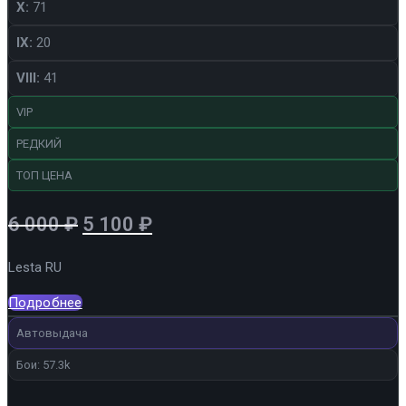
X:
71
IX:
20
VIII:
41
VIP
РЕДКИЙ
ТОП ЦЕНА
Первоначальная
Текущая
6 000
₽
5 100
₽
цена
цена:
Lesta RU
составляла
5
6
100 ₽.
Подробнее
000 ₽.
Автовыдача
Бои: 57.3k