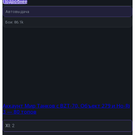
7
984 ₽.
Подробнее
040 ₽.
Автовыдача
Бои: 86.1k
Аккаунт Мир Танков с BZT-70, Объект 279 и Ho-Ri
3 — 80 топов
XI:
2