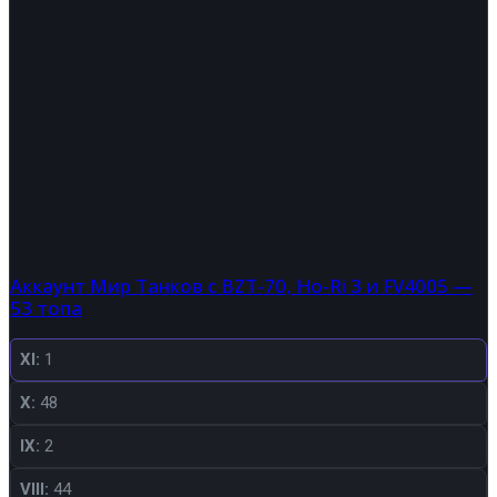
Аккаунт Мир Танков с BZT-70, Ho-Ri 3 и FV4005 —
53 топа
XI:
1
X:
48
IX:
2
VIII:
44