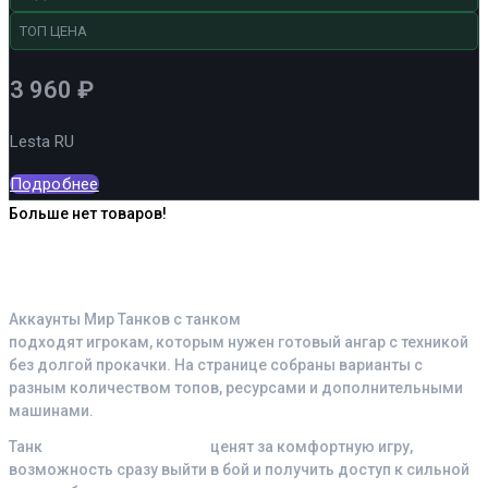
ТОП ЦЕНА
3 960
₽
Lesta RU
Подробнее
Больше нет товаров!
Почему выбирают аккаунты с
танком Progetto M40 mod. 65
Аккаунты Мир Танков с танком
Progetto M40 mod. 65
подходят игрокам, которым нужен готовый ангар с техникой
без долгой прокачки. На странице собраны варианты с
разным количеством топов, ресурсами и дополнительными
машинами.
Танк
Progetto M40 mod. 65
ценят за комфортную игру,
возможность сразу выйти в бой и получить доступ к сильной