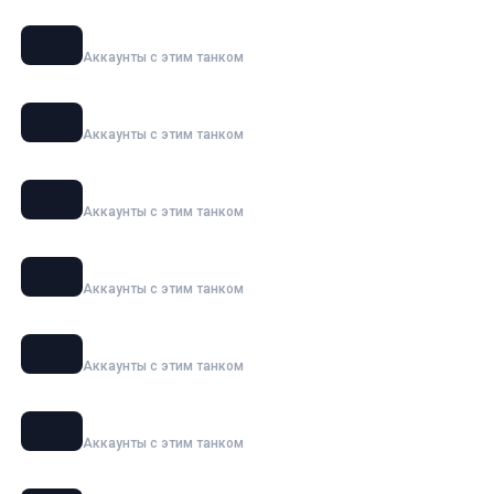
ИС-7
Аккаунты с этим танком
Grille 15
Аккаунты с этим танком
Объект 277
Аккаунты с этим танком
120 AC «Gendarme»
Аккаунты с этим танком
Maus
Аккаунты с этим танком
Ho-Ri 3
Аккаунты с этим танком