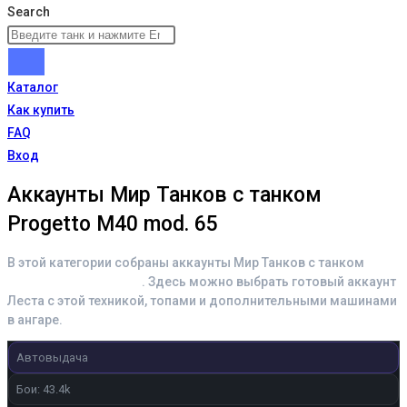
Search
Каталог
Как купить
FAQ
Вход
Аккаунты Мир Танков с танком
Progetto M40 mod. 65
В этой категории собраны аккаунты Мир Танков с танком
Progetto M40 mod. 65
. Здесь можно выбрать готовый аккаунт
Леста с этой техникой, топами и дополнительными машинами
в ангаре.
Автовыдача
Бои: 43.4k