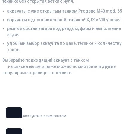
технике без открытия ветки с нуля.
аккаунты с уже открытым танком Progetto M40 mod. 65
варианты с дополнительной техникой X, IX и VIII уровня
разный состав ангара под рандом, фарм и выполнение
задач
удобный выбор аккаунта по цене, технике и количеству
топов
Выбирайте подходящий аккаунт с танком
Progetto M40 mod.
65
из списка выше, а ниже можно посмотреть и другие
популярные страницы по технике.
Смотрите также аккаунты с танками
Объект 279
Аккаунты с этим танком
BZT-70