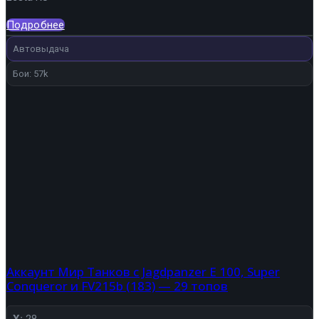
составляла
4
5
488 ₽.
Подробнее
280 ₽.
Автовыдача
Бои: 57k
Аккаунт Мир Танков с Jagdpanzer E 100, Super
Conqueror и FV215b (183) — 29 топов