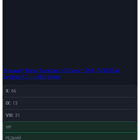
Аккаунт Мир Танков с Объект 260, FV4005 и
Leopard 1 — 66 топов
X:
66
IX:
13
VIII:
31
VIP
РЕДКИЙ