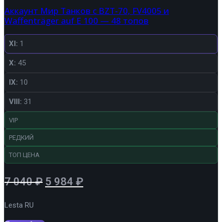
Аккаунт Мир Танков с BZT-70, FV4005 и
Waffenträger auf E 100 — 48 топов
XI:
1
X:
45
IX:
10
VIII:
31
VIP
РЕДКИЙ
ТОП ЦЕНА
Первоначальная
Текущая
7 040
₽
5 984
₽
цена
цена:
Lesta RU
составляла
5