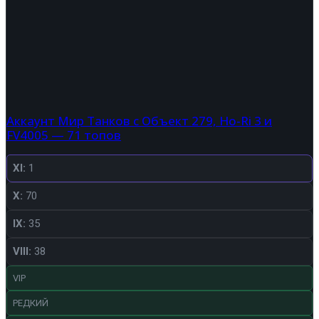
Аккаунт Мир Танков с Объект 279, Ho-Ri 3 и
FV4005 — 71 топов
XI:
1
X:
70
IX:
35
VIII:
38
VIP
РЕДКИЙ