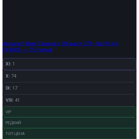
Аккаунт Мир Танков с Объект 279, Ho-Ri 3 и
FV4005 — 75 топов
XI:
1
X:
74
IX:
17
VIII:
41
VIP
РЕДКИЙ
ТОП ЦЕНА