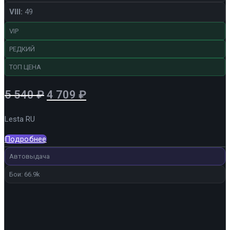
VIII:
49
VIP
РЕДКИЙ
ТОП ЦЕНА
Первоначальная
Текущая
5 540
₽
4 709
₽
цена
цена:
Lesta RU
составляла
4
5
709 ₽.
Подробнее
540 ₽.
Автовыдача
Бои: 66.9k