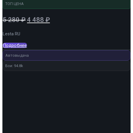
ТОП ЦЕНА
Первоначальная
Текущая
5 280
₽
4 488
₽
цена
цена:
Lesta RU
составляла
4
5
488 ₽.
Подробнее
280 ₽.
Автовыдача
Бои: 94.8k