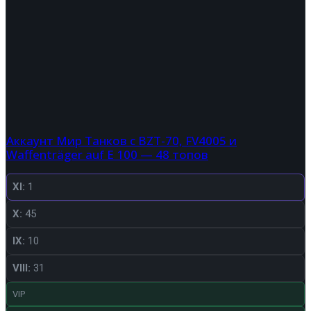
Аккаунт Мир Танков с BZT-70, FV4005 и
Waffenträger auf E 100 — 48 топов
XI:
1
X:
45
IX:
10
VIII:
31
VIP