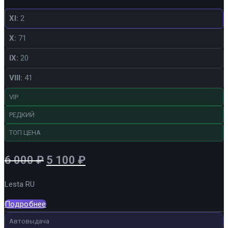
XI:
2
X:
71
IX:
20
VIII:
41
VIP
РЕДКИЙ
ТОП ЦЕНА
Первоначальная
Текущая
6 000
₽
5 100
₽
цена
цена:
Lesta RU
составляла
5
6
100 ₽.
Подробнее
000 ₽.
Автовыдача