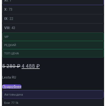
XI:
1
X:
73
IX:
22
VIII:
43
VIP
РЕДКИЙ
ТОП ЦЕНА
Первоначальная
Текущая
5 280
₽
4 488
₽
цена
цена:
Lesta RU
составляла
4
5
488 ₽.
Подробнее
280 ₽.
Автовыдача
Бои: 77.1k