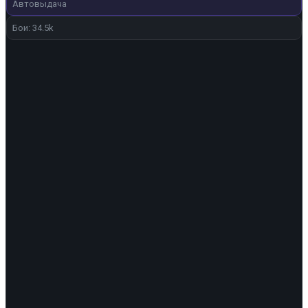
100 ₽.
Автовыдача
Бои: 34.5k