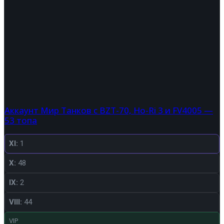
Аккаунт Мир Танков с BZT-70, Ho-Ri 3 и FV4005 —
53 топа
XI:
1
X:
48
IX:
2
VIII:
44
VIP