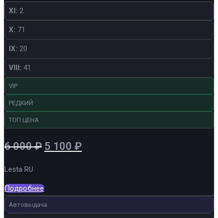
XI:
2
X:
71
IX:
20
VIII:
41
VIP
РЕДКИЙ
ТОП ЦЕНА
Первоначальная
Текущая
6 000
₽
5 100
₽
цена
цена:
Lesta RU
составляла
5
6
100 ₽.
Подробнее
000 ₽.
Автовыдача