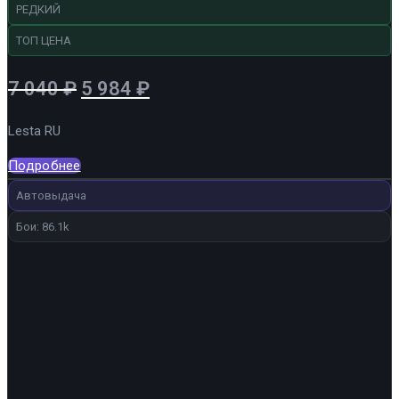
РЕДКИЙ
ТОП ЦЕНА
Первоначальная
Текущая
7 040
₽
5 984
₽
цена
цена:
Lesta RU
составляла
5
7
984 ₽.
Подробнее
040 ₽.
Автовыдача
Бои: 86.1k