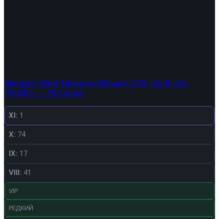
Аккаунт Мир Танков с Объект 279, Ho-Ri 3 и
FV4005 — 78 топов
XI:
1
X:
74
IX:
17
VIII:
41
VIP
РЕДКИЙ