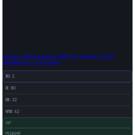
Аккаунт Мир Танков с MBT-B, Объект 279 и
Gendarme — 85 топов
XI:
2
X:
80
IX:
32
VIII:
62
VIP
РЕДКИЙ