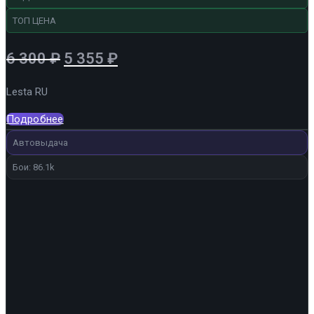
ТОП ЦЕНА
Первоначальная
Текущая
6 300
₽
5 355
₽
цена
цена:
Lesta RU
составляла
5
6
355 ₽.
Подробнее
300 ₽.
Автовыдача
Бои: 86.1k