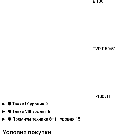
E 100
TVP T 50/51
Т-100 ЛТ
🛡️
Танки IX уровня
9
🛡️
Танки VIII уровня
6
🛡️
Премиум техника 8–11 уровня
15
Условия покупки