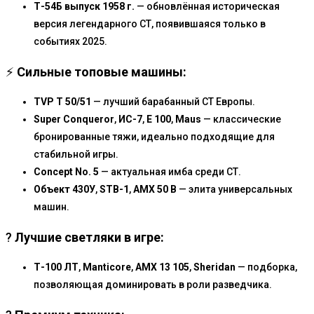
Т-54Б выпуск 1958 г.
— обновлённая историческая
версия легендарного СТ, появившаяся только в
событиях 2025.
⚡
Сильные топовые машины:
TVP T 50/51
— лучший барабанный СТ Европы.
Super Conqueror
,
ИС-7
,
E 100
,
Maus
— классические
бронированные тяжи, идеально подходящие для
стабильной игры.
Concept No. 5
— актуальная имба среди СТ.
Объект 430У
,
STB-1
,
AMX 50 B
— элита универсальных
машин.
?
Лучшие светляки в игре:
Т-100 ЛТ
,
Manticore
,
AMX 13 105
,
Sheridan
— подборка,
позволяющая доминировать в роли разведчика.