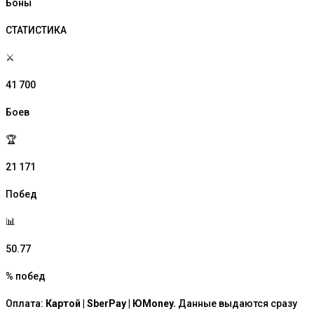
Боны
СТАТИСТИКА
⚔️
41 700
Боев
🏆
21 171
Побед
📊
50.77
% побед
Оплата:
Картой | SberPay | ЮMoney.
Данные выдаются сразу