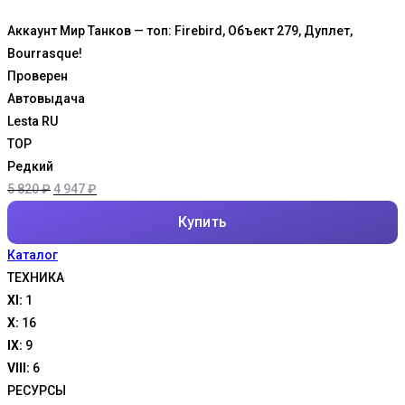
Аккаунт Мир Танков — топ: Firebird, Объект 279, Дуплет,
Bourrasque!
Проверен
Автовыдача
Lesta RU
TOP
Редкий
Первоначальная
Текущая
5 820
₽
4 947
₽
цена
цена:
Купить
составляла
4
Каталог
5
947 ₽.
ТЕХНИКА
820 ₽.
XI:
1
X:
16
IX:
9
VIII:
6
РЕСУРСЫ