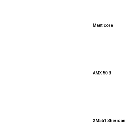
Manticore
AMX 50 B
XM551 Sheridan