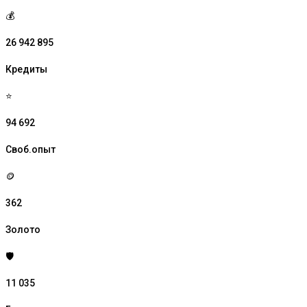
💰
26 942 895
Кредиты
⭐
94 692
Своб.опыт
🪙
362
Золото
🛡️
11 035