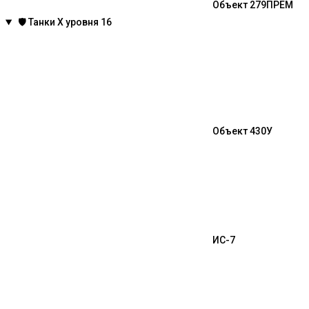
Объект 279
ПРЕМ
🛡️
Танки X уровня
16
Объект 430У
ИС-7