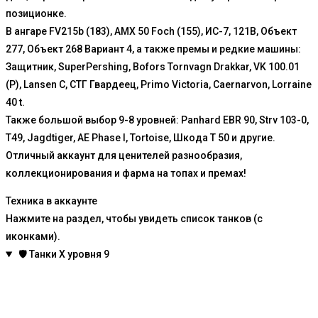
позиционке.
В ангаре FV215b (183), AMX 50 Foch (155), ИС-7, 121B, Объект
277, Объект 268 Вариант 4, а также премы и редкие машины:
Защитник, SuperPershing, Bofors Tornvagn Drakkar, VK 100.01
(P), Lansen C, СТГ Гвардеец, Primo Victoria, Caernarvon, Lorraine
40 t.
Также большой выбор 9-8 уровней: Panhard EBR 90, Strv 103-0,
T49, Jagdtiger, AE Phase I, Tortoise, Шкода Т 50 и другие.
Отличный аккаунт для ценителей разнообразия,
коллекционирования и фарма на топах и премах!
Техника в аккаунте
Нажмите на раздел, чтобы увидеть список танков (с
иконками).
🛡️
Танки X уровня
9