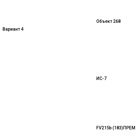
Объект 268
Вариант 4
ИС-7
FV215b (183)
ПРЕМ