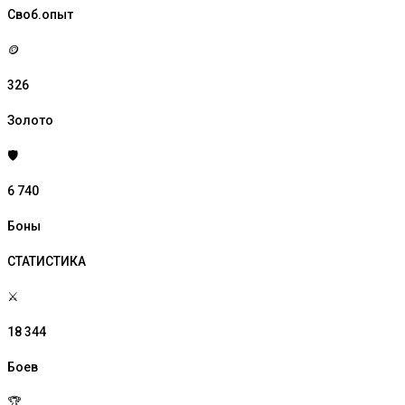
Своб.опыт
🪙
326
Золото
🛡️
6 740
Боны
СТАТИСТИКА
⚔️
18 344
Боев
🏆