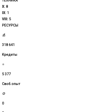
ТЕХНИКА
X:
8
IX:
1
VIII:
5
РЕСУРСЫ
💰
318 641
Кредиты
⭐
5 377
Своб.опыт
🪙
0