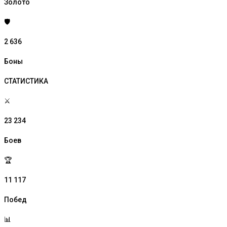
Золото
🛡️
2 636
Боны
СТАТИСТИКА
⚔️
23 234
Боев
🏆
11 117
Побед
📊