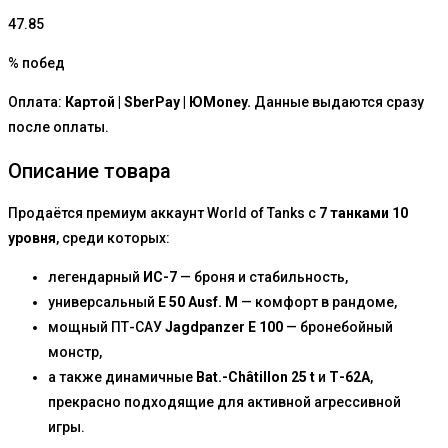
47.85
% побед
Оплата:
Картой | SberPay | ЮMoney.
Данные выдаются сразу
после оплаты.
Описание товара
Продаётся премиум аккаунт World of Tanks с
7 танками 10
уровня
, среди которых:
легендарный
ИС-7
— броня и стабильность,
универсальный
E 50 Ausf. M
— комфорт в рандоме,
мощный ПТ-САУ
Jagdpanzer E 100
— бронебойный
монстр,
а также динамичные
Bat.-Châtillon 25 t
и
Т-62А
,
прекрасно подходящие для активной агрессивной
игры.