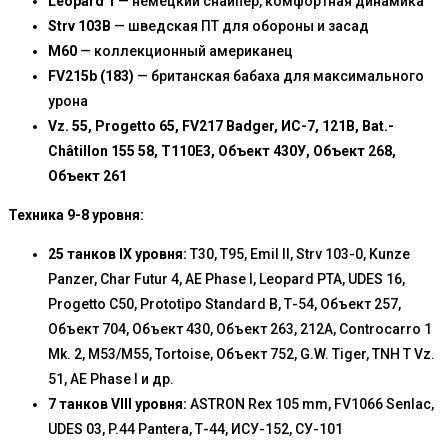
Leopard 1
— немецкий снайпер, комфортная динамика
Strv 103B
— шведская ПТ для обороны и засад
M60
— коллекционный американец
FV215b (183)
— британская бабаха для максимального
урона
Vz. 55, Progetto 65, FV217 Badger, ИС-7, 121B, Bat.-
Châtillon 155 58, T110E3, Объект 430У, Объект 268,
Объект 261
Техника 9-8 уровня:
25 танков IX уровня:
T30, T95, Emil II, Strv 103-0, Kunze
Panzer, Char Futur 4, AE Phase I, Leopard PTA, UDES 16,
Progetto C50, Prototipo Standard B, Т-54, Объект 257,
Объект 704, Объект 430, Объект 263, 212А, Controcarro 1
Mk. 2, М53/М55, Tortoise, Объект 752, G.W. Tiger, TNH T Vz.
51, AE Phase I и др.
7 танков VIII уровня:
ASTRON Rex 105 mm, FV1066 Senlac,
UDES 03, P.44 Pantera, Т-44, ИСУ-152, СУ-101