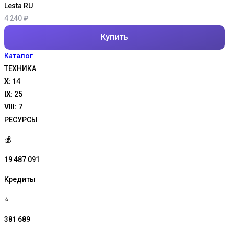
Lesta RU
4 240
₽
Купить
Каталог
ТЕХНИКА
X:
14
IX:
25
VIII:
7
РЕСУРСЫ
💰
19 487 091
Кредиты
⭐
381 689