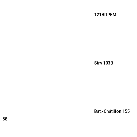
121B
ПРЕМ
Strv 103B
Bat.-Châtillon 155
58