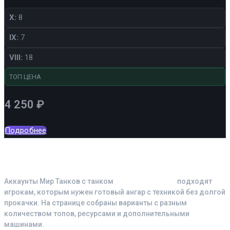
X:
8
IX:
7
VIII:
18
ТОП ЦЕНА
4 250
₽
Подробнее
Почему выбирают аккаунты с
танком TVP VTU Koncept
Аккаунты Мир Танков с танком
TVP VTU Koncept
подходят
игрокам, которым нужен готовый ангар с техникой без долгой
прокачки. На странице собраны варианты с разным
количеством топов, ресурсами и дополнительными
машинами.