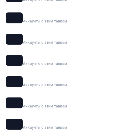
BZT-70
Аккаунты с этим танком
MBT-B
Аккаунты с этим танком
OTAC MT-58
Аккаунты с этим танком
Super Conqueror
Аккаунты с этим танком
Char Futur 4
Аккаунты с этим танком
Jagdpanzer E 100
Аккаунты с этим танком