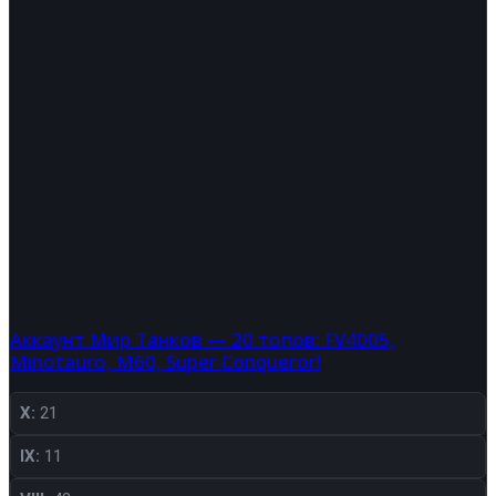
Аккаунт Мир Танков — 20 топов: FV4005,
Minotauro, M60, Super Conqueror!
X:
21
IX:
11