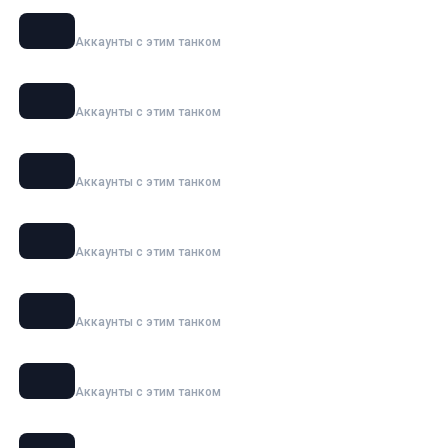
E 100
Аккаунты с этим танком
ИС-7
Аккаунты с этим танком
Grille 15
Аккаунты с этим танком
Объект 277
Аккаунты с этим танком
120 AC «Gendarme»
Аккаунты с этим танком
Maus
Аккаунты с этим танком
Ho-Ri 3