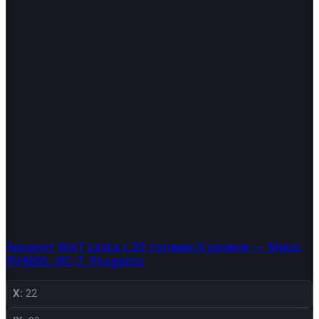
Аккаунт WoT Lesta с 20 топами X уровня — Maus,
FV4005, ИС-7, Progetto
X:
22