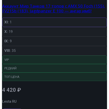
Аккаунт Мир Танков 17 топов с AMX 50 Foch (155),
FV215b (183), Jagdpanzer E 100 — ангар имб!
XI:
1
X:
19
IX:
9
VIII:
35
VIP
РЕДКИЙ
ТОП ЦЕНА
4 420
₽
Lesta RU