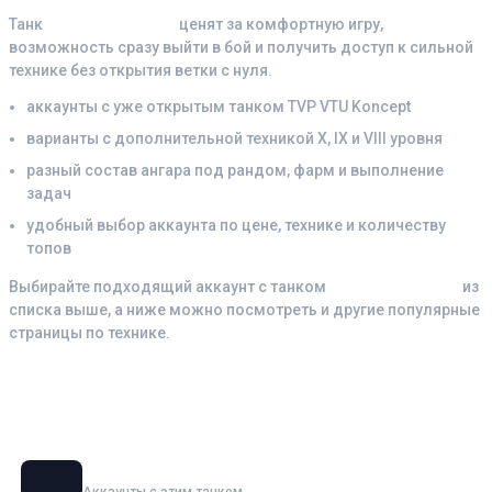
Танк
TVP VTU Koncept
ценят за комфортную игру,
возможность сразу выйти в бой и получить доступ к сильной
технике без открытия ветки с нуля.
аккаунты с уже открытым танком TVP VTU Koncept
варианты с дополнительной техникой X, IX и VIII уровня
разный состав ангара под рандом, фарм и выполнение
задач
удобный выбор аккаунта по цене, технике и количеству
топов
Выбирайте подходящий аккаунт с танком
TVP VTU Koncept
из
списка выше, а ниже можно посмотреть и другие популярные
страницы по технике.
Смотрите также аккаунты с танками
Объект 279
Аккаунты с этим танком