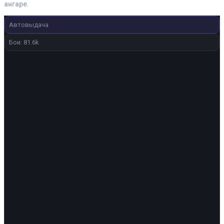
ангаре.
Автовыдача
Бои: 81.6k