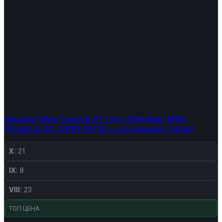
Аккаунт Мир Танков 21 топ с Sheridan, M60,
Progetto 65, UDES 15/16 — коллекция топов!
X:
21
IX:
8
VIII:
23
ТОП ЦЕНА