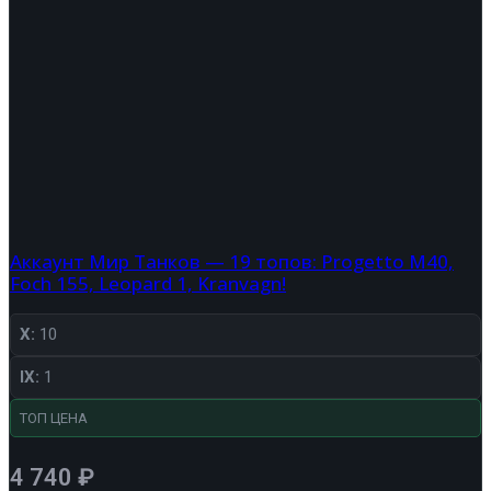
Аккаунт Мир Танков — 19 топов: Progetto M40,
Foch 155, Leopard 1, Kranvagn!
X:
10
IX:
1
ТОП ЦЕНА
4 740
₽