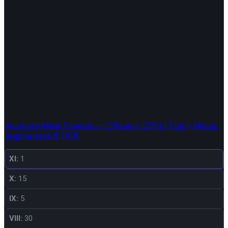
Аккаунт Мир Танков — Объект 279 (11 ур.), Maus,
Jagdpanzer E 100!
XI:
1
X:
15
IX:
5
VIII:
30