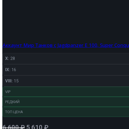
Аккаунт Мир Танков с Jagdpanzer E 100, Super Conqu
X:
28
IX:
16
VIII:
15
VIP
РЕДКИЙ
ТОП ЦЕНА
Первоначальная
Текущая
6 600
₽
5 610
₽