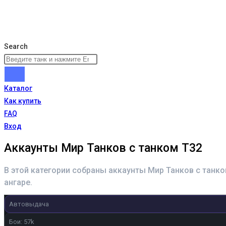
Search
Каталог
Как купить
FAQ
Вход
Аккаунты Мир Танков с танком T32
В этой категории собраны аккаунты Мир Танков с танк
ангаре.
Автовыдача
Бои: 57k