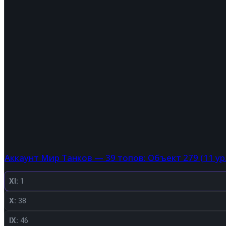
Аккаунт Мир Танков — 39 топов: Объект 279 (11 ур.
XI:
1
X:
38
IX:
46