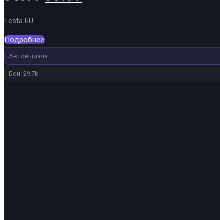
цена
цена:
Lesta RU
составляла
5
6
610 ₽.
Подробнее
600 ₽.
Автовыдача
Бои: 29.7k