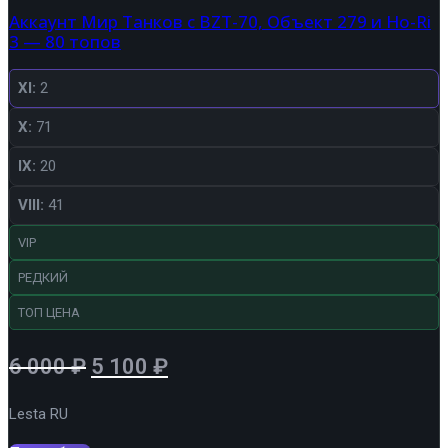
Аккаунт Мир Танков с BZT-70, Объект 279 и Ho-Ri
3 — 80 топов
XI:
2
X:
71
IX:
20
VIII:
41
VIP
РЕДКИЙ
ТОП ЦЕНА
Первоначальная
Текущая
6 000
₽
5 100
₽
цена
цена:
Lesta RU
составляла
5