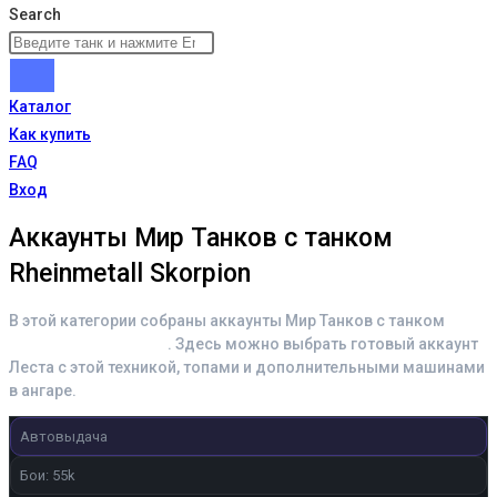
Search
Каталог
Как купить
FAQ
Вход
Аккаунты Мир Танков с танком
Rheinmetall Skorpion
В этой категории собраны аккаунты Мир Танков с танком
Rheinmetall Skorpion
. Здесь можно выбрать готовый аккаунт
Леста с этой техникой, топами и дополнительными машинами
в ангаре.
Автовыдача
Бои: 55k