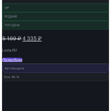
VIP
РЕДКИЙ
ТОП ЦЕНА
Первоначальная
Текущая
5 100
₽
4 335
₽
цена
цена:
Lesta RU
составляла
4
5
335 ₽.
Подробнее
100 ₽.
Автовыдача
Бои: 86.1k