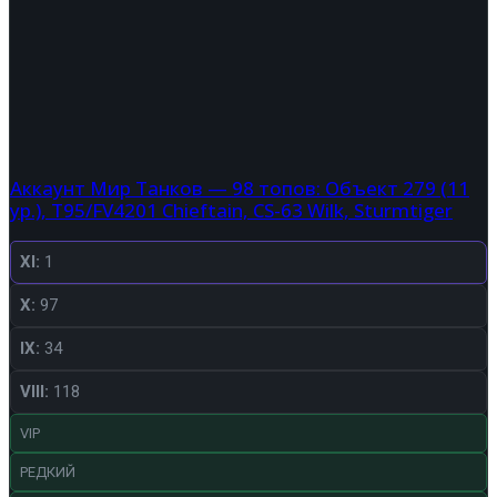
Аккаунт Мир Танков — 98 топов: Объект 279 (11
ур.), T95/FV4201 Chieftain, CS-63 Wilk, Sturmtiger
XI:
1
X:
97
IX:
34
VIII:
118
VIP
РЕДКИЙ