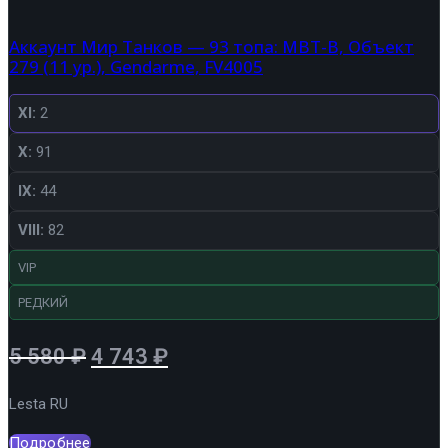
Аккаунт Мир Танков — 93 топа: MBT-B, Объект
279 (11 ур.), Gendarme, FV4005
XI:
2
X:
91
IX:
44
VIII:
82
VIP
РЕДКИЙ
Первоначальная
Текущая
5 580
₽
4 743
₽
цена
цена:
Lesta RU
составляла
4
5
743 ₽.
Подробнее