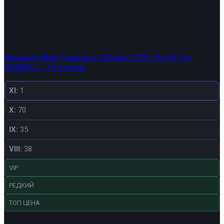
Аккаунт Мир Танков с Объект 279, Ho-Ri 3 и
FV4005 — 71 топов
XI:
1
X:
70
IX:
35
VIII:
38
VIP
РЕДКИЙ
ТОП ЦЕНА