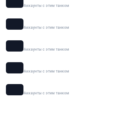
Аккаунты с этим танком
120 AC «Gendarme»
Аккаунты с этим танком
Maus
Аккаунты с этим танком
Ho-Ri 3
Аккаунты с этим танком
Waffenträger auf E 100
Аккаунты с этим танком