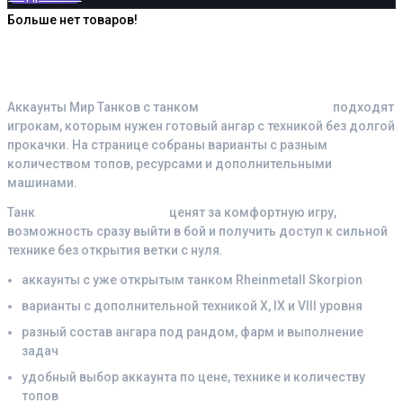
Больше нет товаров!
580 ₽.
Почему выбирают аккаунты с
танком Rheinmetall Skorpion
Аккаунты Мир Танков с танком
Rheinmetall Skorpion
подходят
игрокам, которым нужен готовый ангар с техникой без долгой
прокачки. На странице собраны варианты с разным
количеством топов, ресурсами и дополнительными
машинами.
Танк
Rheinmetall Skorpion
ценят за комфортную игру,
возможность сразу выйти в бой и получить доступ к сильной
технике без открытия ветки с нуля.
аккаунты с уже открытым танком Rheinmetall Skorpion
варианты с дополнительной техникой X, IX и VIII уровня
разный состав ангара под рандом, фарм и выполнение
задач
удобный выбор аккаунта по цене, технике и количеству
топов