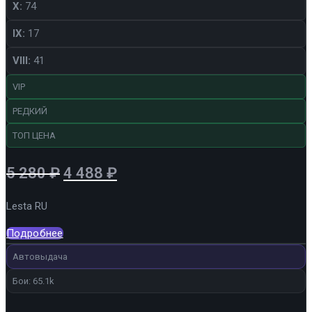
X:
74
IX:
17
VIII:
41
VIP
РЕДКИЙ
ТОП ЦЕНА
Первоначальная
Текущая
5 280
₽
4 488
₽
цена
цена:
Lesta RU
составляла
4
5
488 ₽.
Подробнее
280 ₽.
Автовыдача
Бои: 65.1k