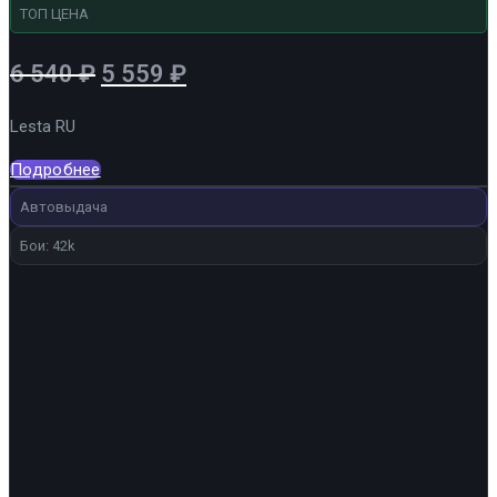
ТОП ЦЕНА
Первоначальная
Текущая
6 540
₽
5 559
₽
цена
цена:
Lesta RU
составляла
5
6
559 ₽.
Подробнее
540 ₽.
Автовыдача
Бои: 42k