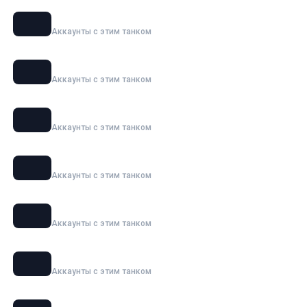
Super Conqueror
Аккаунты с этим танком
Char Futur 4
Аккаунты с этим танком
Jagdpanzer E 100
Аккаунты с этим танком
E 100
Аккаунты с этим танком
ИС-7
Аккаунты с этим танком
Grille 15
Аккаунты с этим танком
Объект 277