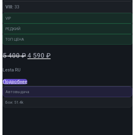
VIII:
33
VIP
РЕДКИЙ
ТОП ЦЕНА
Первоначальная
Текущая
5 400
₽
4 590
₽
цена
цена:
Lesta RU
составляла
4
5
590 ₽.
Подробнее
400 ₽.
Автовыдача
Бои: 51.4k