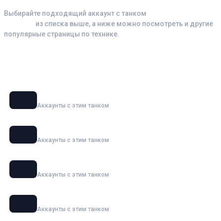
Выбирайте подходящий аккаунт с танком
Rheinmetall
Skorpion
из списка выше, а ниже можно посмотреть и другие
популярные страницы по технике.
Смотрите также аккаунты с танками
Объект 279
Аккаунты с этим танком
BZT-70
Аккаунты с этим танком
MBT-B
Аккаунты с этим танком
OTAC MT-58
Аккаунты с этим танком