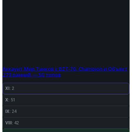
Аккаунт Мир Танков с BZT-70, Champion и Объект
279 ранний — 50 топов
XI:
2
X:
51
IX:
24
VIII:
42