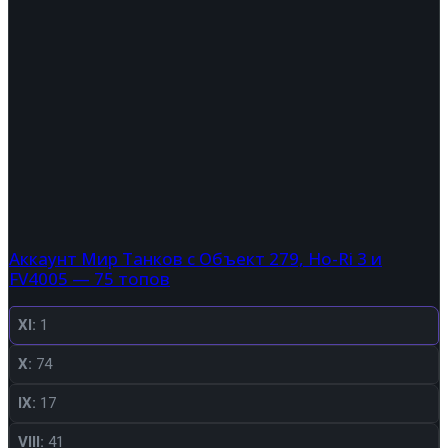
Аккаунт Мир Танков с Объект 279, Ho-Ri 3 и
FV4005 — 75 топов
XI:
1
X:
74
IX:
17
VIII:
41