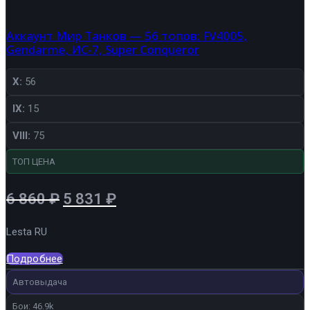
Аккаунт Мир Танков — 56 топов: FV4005,
Gendarme, ИС-7, Super Conqueror
X:
56
IX:
15
VIII:
75
ТОП ЦЕНА
Первоначальная
Текущая
6 860
₽
5 831
₽
цена
цена:
Lesta RU
составляла
5
6
831 ₽.
Подробнее
860 ₽.
Автовыдача
Бои: 46.9k