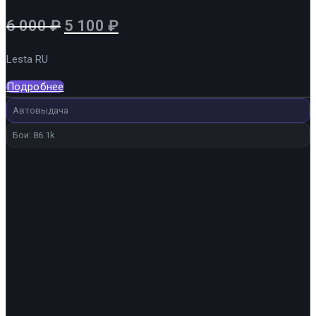
Первоначальная
Текущая
6 000
₽
5 100
₽
цена
цена:
Lesta RU
составляла
5
6
100 ₽.
Подробнее
000 ₽.
Автовыдача
Бои: 86.1k