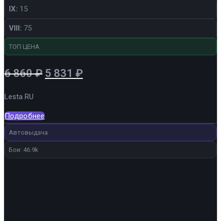
IX:
15
VIII:
75
ТОП ЦЕНА
Первоначальная
Текущая
6 860
₽
5 831
₽
цена
цена:
Lesta RU
составляла
5
6
831 ₽.
Подробнее
860 ₽.
Автовыдача
Бои: 46.9k