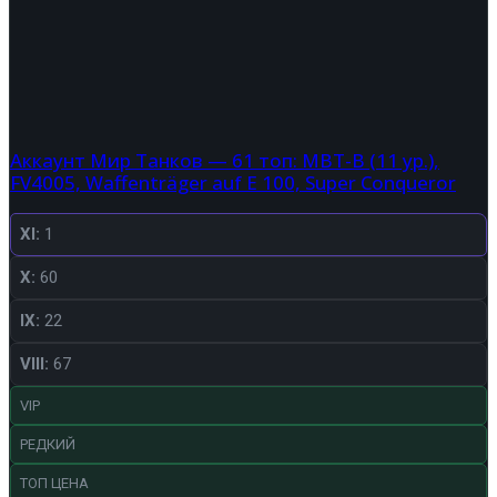
Аккаунт Мир Танков — 61 топ: MBT-B (11 ур.),
FV4005, Waffenträger auf E 100, Super Conqueror
XI:
1
X:
60
IX:
22
VIII:
67
VIP
РЕДКИЙ
ТОП ЦЕНА