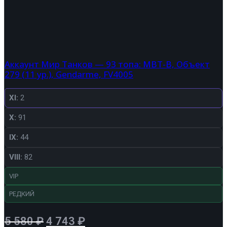
Аккаунт Мир Танков — 93 топа: MBT-B, Объект
279 (11 ур.), Gendarme, FV4005
XI:
2
X:
91
IX:
44
VIII:
82
VIP
РЕДКИЙ
Первоначальная
Текущая
5 580
₽
4 743
₽