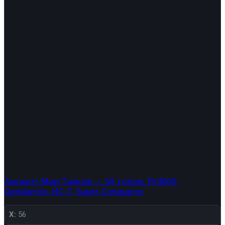
Аккаунт Мир Танков — 56 топов: FV4005,
Gendarme, ИС-7, Super Conqueror
X:
56