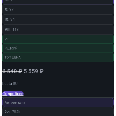
X:
97
IX:
34
VIII:
118
VIP
РЕДКИЙ
ТОП ЦЕНА
Первоначальная
Текущая
6 540
₽
5 559
₽
цена
цена:
Lesta RU
составляла
5
6
559 ₽.
Подробнее
540 ₽.
Автовыдача
Бои: 70.7k