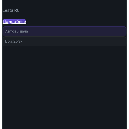
цена
цена:
Lesta RU
составляла
4
5
743 ₽.
Подробнее
580 ₽.
Автовыдача
Бои: 25.3k