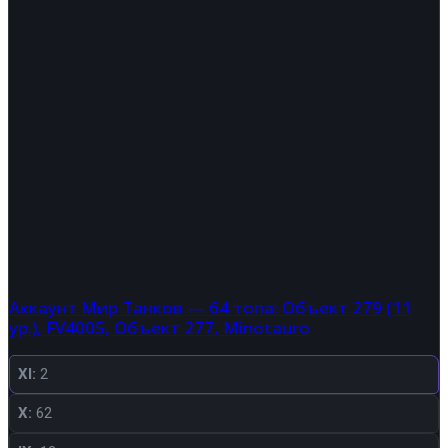
Аккаунт Мир Танков — 64 топа: Объект 279 (11
ур.), FV4005, Объект 277, Minotauro
XI:
2
X:
62