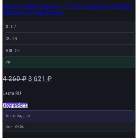
Аккаунт Мир Танков — 71 топ: Gendarme, FV4005,
Объект 277, Minotauro
X:
67
IX:
19
VIII:
59
VIP
Первоначальная
Текущая
4 260
₽
3 621
₽
цена
цена:
Lesta RU
составляла
3
4
621 ₽.
Подробнее
260 ₽.
Автовыдача
Бои: 84.6k