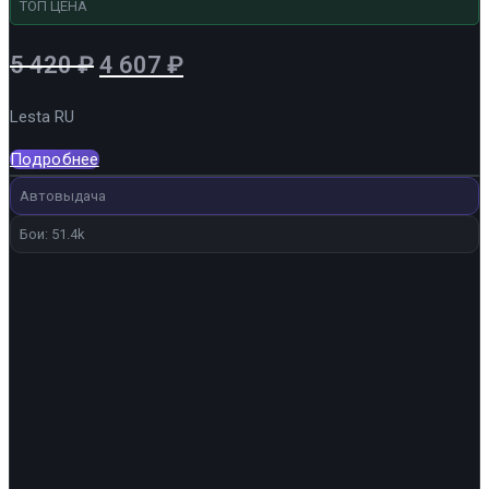
ТОП ЦЕНА
Первоначальная
Текущая
5 420
₽
4 607
₽
цена
цена:
Lesta RU
составляла
4
5
607 ₽.
Подробнее
420 ₽.
Автовыдача
Бои: 51.4k