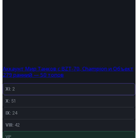
Аккаунт Мир Танков с BZT-70, Champion и Объект
279 ранний — 50 топов
XI:
2
X:
51
IX:
24
VIII:
42
VIP