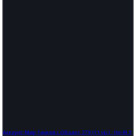
Аккаунт Мир Танков с Объект 279 (11 ур.) , Ho-Ri 3