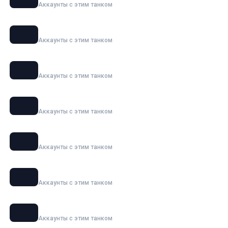
Аккаунты с этим танком
Grille 15
Аккаунты с этим танком
Объект 277
Аккаунты с этим танком
120 AC «Gendarme»
Аккаунты с этим танком
Maus
Аккаунты с этим танком
Ho-Ri 3
Аккаунты с этим танком
Waffenträger auf E 100
Аккаунты с этим танком