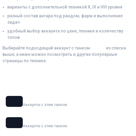
варианты с дополнительной техникой X, IX и VIII уровня
разный состав ангара под рандом, фарм и выполнение
задач
удобный выбор аккаунта по цене, технике и количеству
топов
Выбирайте подходящий аккаунт с танком
МВТ-В
из списка
выше, а ниже можно посмотреть и другие популярные
страницы по технике.
Смотрите также аккаунты с танками
Объект 279
Аккаунты с этим танком
BZT-70
Аккаунты с этим танком