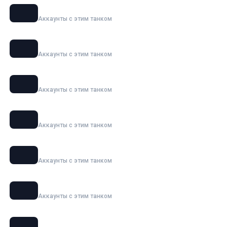
MBT-B
Аккаунты с этим танком
OTAC MT-58
Аккаунты с этим танком
Super Conqueror
Аккаунты с этим танком
Char Futur 4
Аккаунты с этим танком
Jagdpanzer E 100
Аккаунты с этим танком
E 100
Аккаунты с этим танком
ИС-7