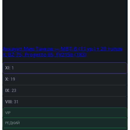
Аккаунт Мир Танков — MBT-B (11 ур.) + 20 топов
X: BZ-75, Progetto 65, FV215b (183)
XI:
1
X:
19
IX:
23
VIII:
31
VIP
РЕДКИЙ