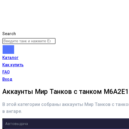
Search
Каталог
Как купить
FAQ
Вход
Аккаунты Мир Танков с танком M6A2E1
В этой категории собраны аккаунты Мир Танков с танк
в ангаре.
Автовыдача