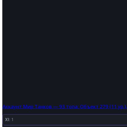
Аккаунт Мир Танков — 93 топа: Объект 279 (11 ур.)
XI:
1