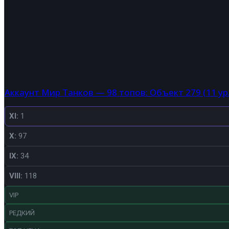
Аккаунт Мир Танков — 98 топов: Объект 279 (11 ур.),
XI:
1
X:
97
IX:
34
VIII:
118
VIP
РЕДКИЙ