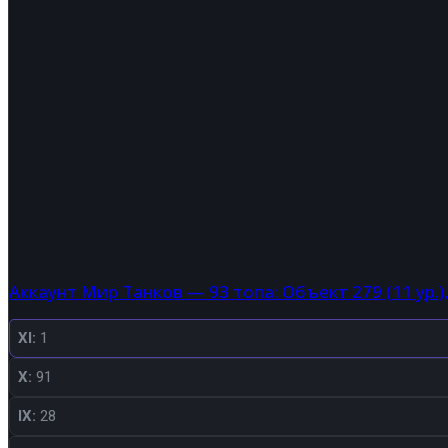
Аккаунт Мир Танков — 93 топа: Объект 279 (11 ур.)
XI:
1
X:
91
IX:
28