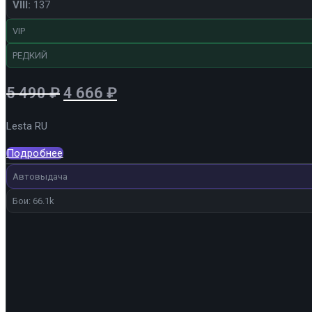
VIII:
137
VIP
РЕДКИЙ
Первоначальная
Текущая
5 490
₽
4 666
₽
цена
цена:
Lesta RU
составляла
4
5
666 ₽.
Подробнее
490 ₽.
Автовыдача
Бои: 66.1k