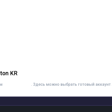
ton KR
ом
M46 Patton KR
. Здесь можно выбрать готовый аккаунт 