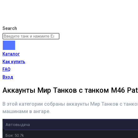
Search
Каталог
Как купить
FAQ
Вход
Аккаунты Мир Танков с танком M46 Pat
В этой категории собраны аккаунты Мир Танков с танк
машинами в ангаре.
Автовыдача
Бои: 50.7k