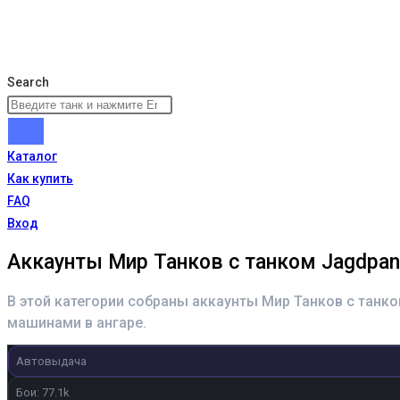
Search
Каталог
Как купить
FAQ
Вход
Аккаунты Мир Танков с танком Jagdpant
В этой категории собраны аккаунты Мир Танков с танк
машинами в ангаре.
Автовыдача
Бои: 77.1k