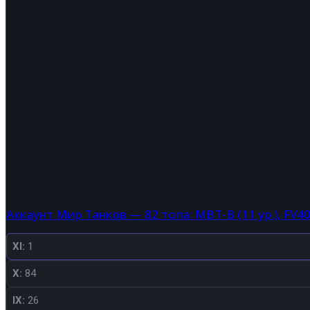
Аккаунт Мир Танков — 82 топа: MBT-B (11 ур.), FV4
XI:
1
X:
84
IX:
26