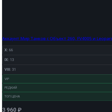
Аккаунт Мир Танков с Объект 260, FV4005 и Leopar
X:
66
IX:
13
VIII:
31
VIP
РЕДКИЙ
ТОП ЦЕНА
3 960
₽