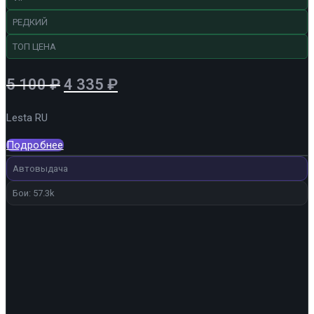
РЕДКИЙ
ТОП ЦЕНА
Первоначальная
Текущая
5 100
₽
4 335
₽
цена
цена:
Lesta RU
составляла
4
5
335 ₽.
Подробнее
100 ₽.
Автовыдача
Бои: 57.3k