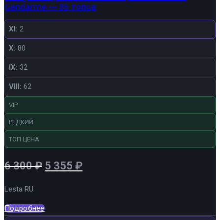
Gendarme — 85 топов
XI:
2
X:
80
IX:
32
VIII:
62
VIP
РЕДКИЙ
ТОП ЦЕНА
Первоначальная
Текущая
6 300
₽
5 355
₽
цена
цена:
Lesta RU
составляла
5
6
355 ₽.
Подробнее