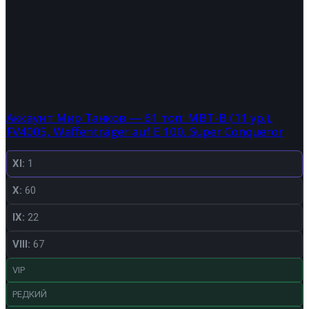
Аккаунт Мир Танков — 61 топ: MBT-B (11 ур.),
FV4005, Waffenträger auf E 100, Super Conqueror
XI:
1
X:
60
IX:
22
VIII:
67
VIP
РЕДКИЙ