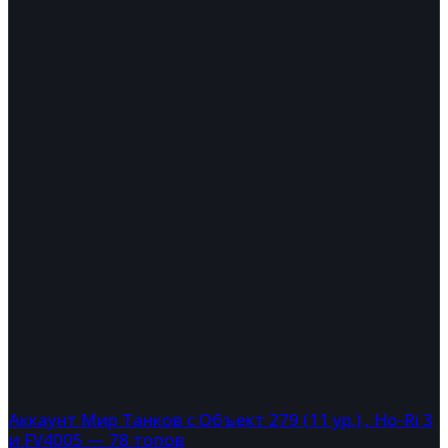
Аккаунт Мир Танков с Объект 279 (11 ур.) , Ho-Ri 3
и FV4005 — 78 топов