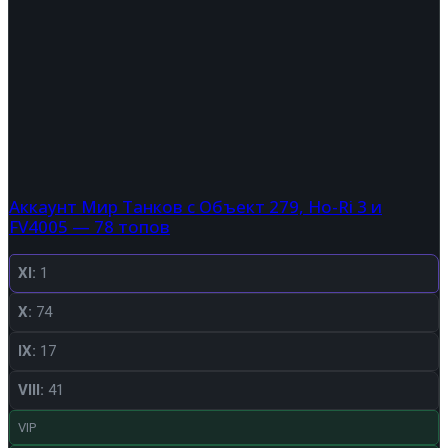
Аккаунт Мир Танков с Объект 279, Ho-Ri 3 и
FV4005 — 78 топов
XI:
1
X:
74
IX:
17
VIII:
41
VIP