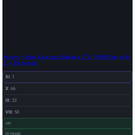
Аккаунт Мир Танков с Объект 279, FV4005 и Ho-Ri
3 — 69 топов
XI:
1
X:
66
IX:
22
VIII:
50
VIP
РЕДКИЙ