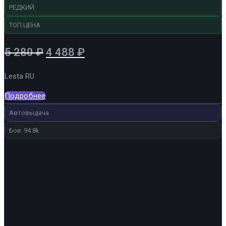
РЕДКИЙ
ТОП ЦЕНА
Первоначальная
Текущая
5 280
₽
4 488
₽
цена
цена:
Lesta RU
составляла
4
5
488 ₽.
Подробнее
280 ₽.
Автовыдача
Бои: 94.8k