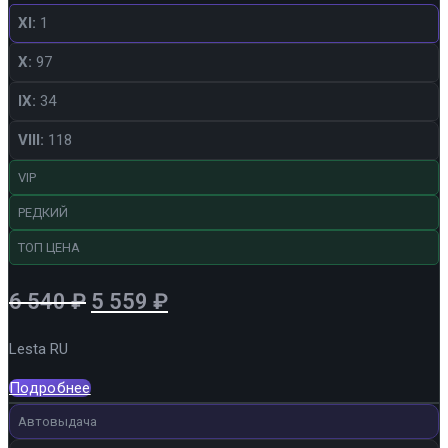
XI:
1
X:
97
IX:
34
VIII:
118
VIP
РЕДКИЙ
ТОП ЦЕНА
Первоначальная
Текущая
6 540
₽
5 559
₽
цена
цена:
Lesta RU
составляла
5
6
559 ₽.
Подробнее
540 ₽.
Автовыдача