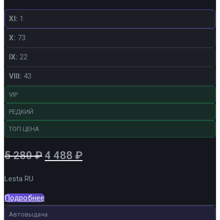
XI:
1
X:
73
IX:
22
VIII:
43
VIP
РЕДКИЙ
ТОП ЦЕНА
Первоначальная
Текущая
5 280
₽
4 488
₽
цена
цена:
Lesta RU
составляла
4
5
488 ₽.
Подробнее
280 ₽.
Автовыдача