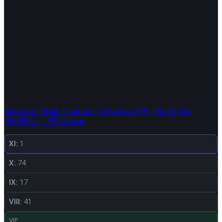
Аккаунт Мир Танков с Объект 279, Ho-Ri 3 и
FV4005 — 75 топов
XI:
1
X:
74
IX:
17
VIII:
41
VIP