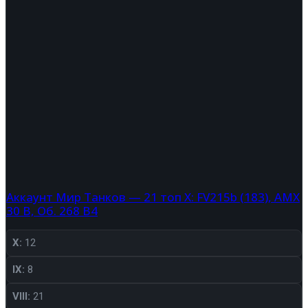
Аккаунт Мир Танков — 21 топ X: FV215b (183), AMX
30 B, Об. 268 В4
X:
12
IX:
8
VIII:
21