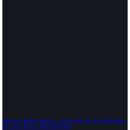
Аккаунт Мир Танков — 58 топов: Ho-Ri 3, Merkava
LP, Lion, BZ-75, FV215b (183)!