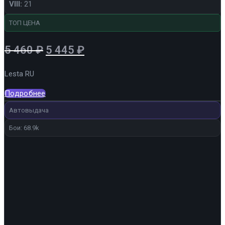
VIII:
21
ТОП ЦЕНА
Первоначальная
Текущая
5 460
₽
5 445
₽
цена
цена:
Lesta RU
составляла
5
5
445 ₽.
Подробнее
460 ₽.
Автовыдача
Бои: 68.9k