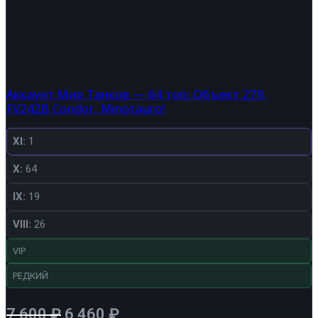
Аккаунт Мир Танков — 64 топ: Объект 279,
FV242B Condor, Minotauro!
XI:
1
X:
64
IX:
19
VIII:
26
VIP
РЕДКИЙ
Первоначальная
Текущая
7 600
₽
6 460
₽