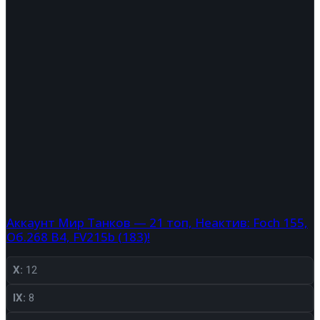
Аккаунт Мир Танков — 21 топ, Неактив: Foch 155,
Об.268 В4, FV215b (183)!
X:
12
IX:
8