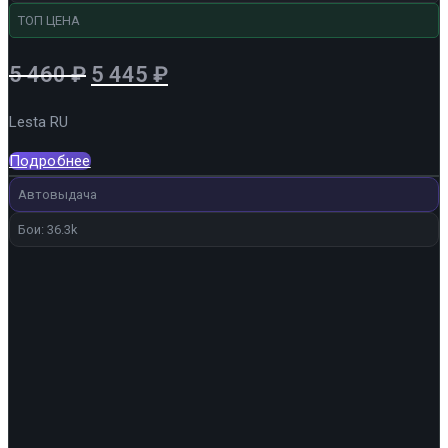
ТОП ЦЕНА
Первоначальная
Текущая
5 460
₽
5 445
₽
цена
цена:
Lesta RU
составляла
5
5
445 ₽.
Подробнее
460 ₽.
Автовыдача
Бои: 36.3k