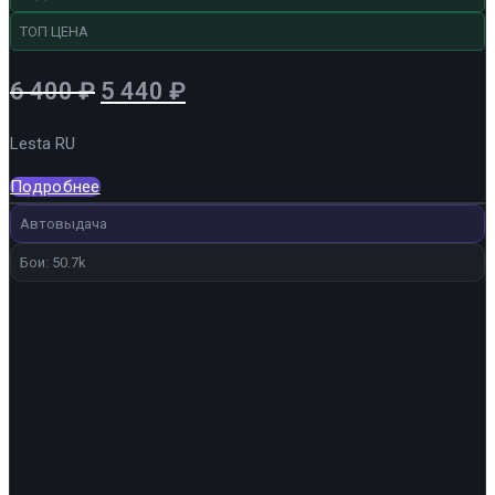
ТОП ЦЕНА
Первоначальная
Текущая
6 400
₽
5 440
₽
цена
цена:
Lesta RU
составляла
5
6
440 ₽.
Подробнее
400 ₽.
Автовыдача
Бои: 50.7k