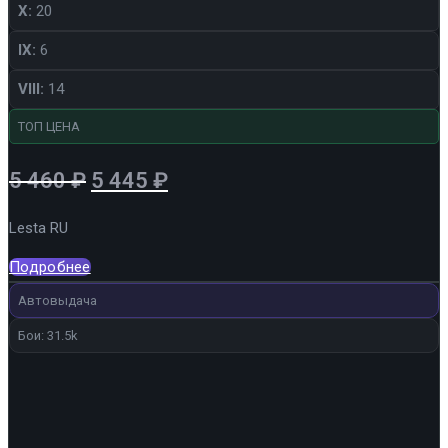
X:
20
IX:
6
VIII:
14
ТОП ЦЕНА
Первоначальная
Текущая
5 460
₽
5 445
₽
цена
цена:
Lesta RU
составляла
5
5
445 ₽.
Подробнее
460 ₽.
Автовыдача
Бои: 31.5k