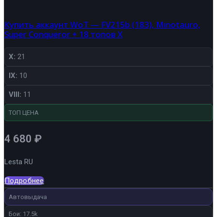
Купить аккаунт WoT — FV215b (183), Minotauro,
Super Conqueror + 18 топов X
X:
21
IX:
10
VIII:
11
ТОП ЦЕНА
4 680
₽
Lesta RU
Подробнее
Автовыдача
Бои: 17.5k