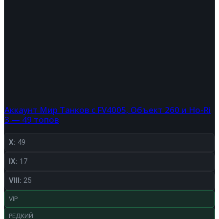
Аккаунт Мир Танков с FV4005, Объект 260 и Ho-Ri
3 — 49 топов
X:
49
IX:
17
VIII:
25
VIP
РЕДКИЙ