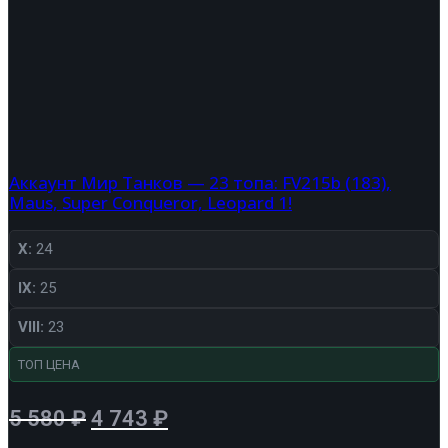
Аккаунт Мир Танков — 23 топа: FV215b (183),
Maus, Super Conqueror, Leopard 1!
X:
24
IX:
25
VIII:
23
ТОП ЦЕНА
Первоначальная
Текущая
5 580
₽
4 743
₽
цена
цена: