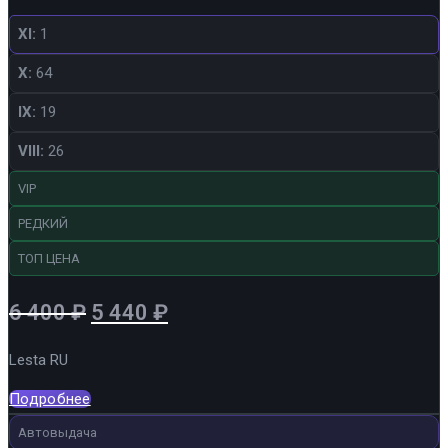
XI:
1
X:
64
IX:
19
VIII:
26
VIP
РЕДКИЙ
ТОП ЦЕНА
Первоначальная
Текущая
6 400
₽
5 440
₽
цена
цена:
Lesta RU
составляла
5
6
440 ₽.
Подробнее
400 ₽.
Автовыдача