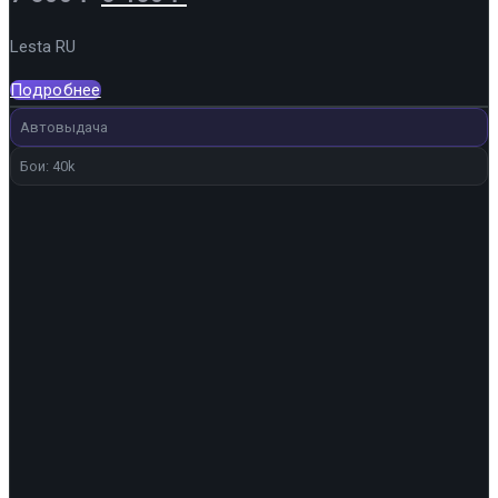
цена
цена:
Lesta RU
составляла
6
7
460 ₽.
Подробнее
600 ₽.
Автовыдача
Бои: 40k