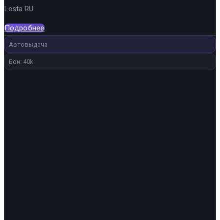
Lesta RU
составляла
4
5
743 ₽.
Подробнее
580 ₽.
Автовыдача
Бои: 40k