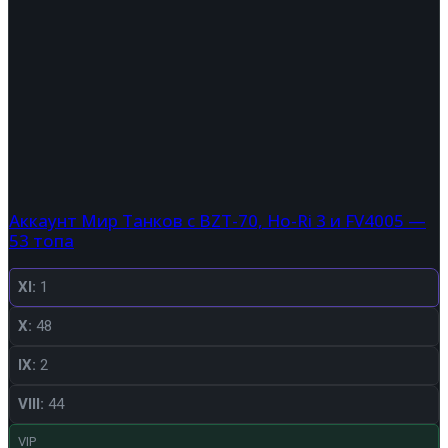
Аккаунт Мир Танков с BZT-70, Ho-Ri 3 и FV4005 —
53 топа
XI:
1
X:
48
IX:
2
VIII:
44
VIP