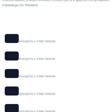
страницы по технике.
Смотрите также аккаунты с танками
Объект 279
Аккаунты с этим танком
BZT-70
Аккаунты с этим танком
MBT-B
Аккаунты с этим танком
OTAC MT-58
Аккаунты с этим танком
Super Conqueror
Аккаунты с этим танком