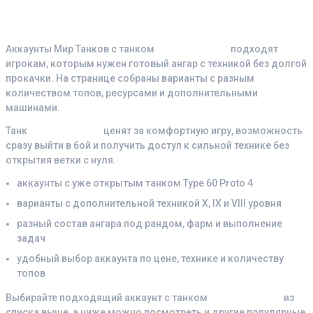
Почему выбирают аккаунты с
танком Type 60 Proto 4
Аккаунты Мир Танков с танком
Type 60 Proto 4
подходят
игрокам, которым нужен готовый ангар с техникой без долгой
прокачки. На странице собраны варианты с разным
количеством топов, ресурсами и дополнительными
машинами.
Танк
Type 60 Proto 4
ценят за комфортную игру, возможность
сразу выйти в бой и получить доступ к сильной технике без
открытия ветки с нуля.
аккаунты с уже открытым танком Type 60 Proto 4
варианты с дополнительной техникой X, IX и VIII уровня
разный состав ангара под рандом, фарм и выполнение
задач
удобный выбор аккаунта по цене, технике и количеству
топов
Выбирайте подходящий аккаунт с танком
Type 60 Proto 4
из
списка выше, а ниже можно посмотреть и другие популярные