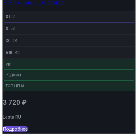
279 ранний — 50 топов
XI:
2
X:
51
IX:
24
VIII:
42
VIP
РЕДКИЙ
ТОП ЦЕНА
3 720
₽
Lesta RU
Подробнее