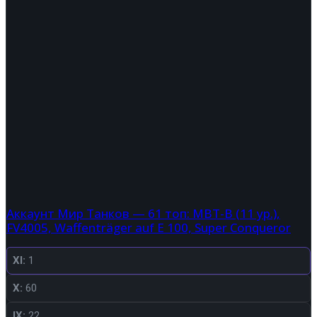
Аккаунт Мир Танков — 61 топ: MBT-B (11 ур.),
FV4005, Waffenträger auf E 100, Super Conqueror
XI:
1
X:
60
IX:
22