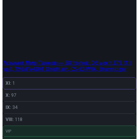
Аккаунт Мир Танков — 98 топов: Объект 279 (11
ур.), T95/FV4201 Chieftain, CS-63 Wilk, Sturmtiger
XI:
1
X:
97
IX:
34
VIII:
118
VIP