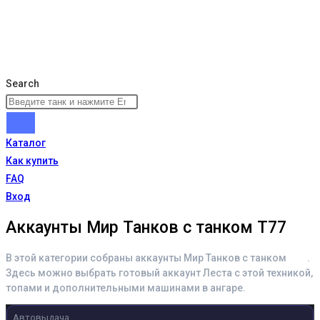
Search
Каталог
Как купить
FAQ
Вход
Аккаунты Мир Танков с танком T77
В этой категории собраны аккаунты Мир Танков с танком
T77
.
Здесь можно выбрать готовый аккаунт Леста с этой техникой,
топами и дополнительными машинами в ангаре.
Автовыдача