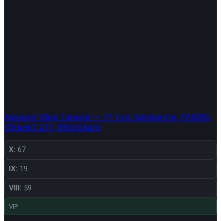
Аккаунт Мир Танков — 71 топ: Gendarme, FV4005,
Объект 277, Minotauro
X:
67
IX:
19
VIII:
59
VIP