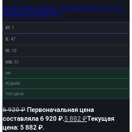
Аккаунт Мир Танков — 48 топов: BZT-70 (11 ур.),
Gendarme, FV4005, ИС-7
XI:
1
X:
47
IX:
10
VIII:
51
VIP
РЕДКИЙ
ТОП ЦЕНА
6 920
₽
Первоначальная цена
составляла 6 920 ₽.
5 882
₽
Текущая
цена: 5 882 ₽.