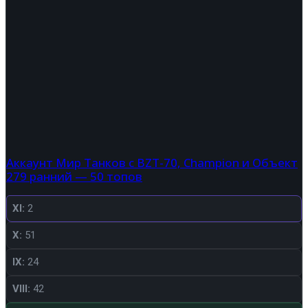
Аккаунт Мир Танков с BZT-70, Champion и Объект
279 ранний — 50 топов
XI:
2
X:
51
IX:
24
VIII:
42