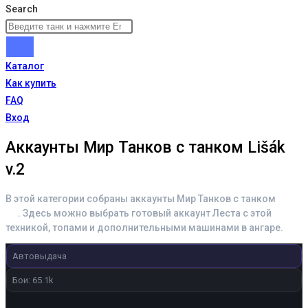
Search
Каталог
Как купить
FAQ
Вход
Аккаунты Мир Танков с танком Lišák
v.2
В этой категории собраны аккаунты Мир Танков с танком
Lišák
v.2
. Здесь можно выбрать готовый аккаунт Леста с этой
техникой, топами и дополнительными машинами в ангаре.
Автовыдача
Бои: 65.1k