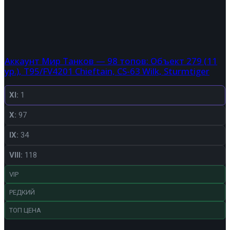
Аккаунт Мир Танков — 98 топов: Объект 279 (11
ур.), T95/FV4201 Chieftain, CS-63 Wilk, Sturmtiger
XI:
1
X:
97
IX:
34
VIII:
118
VIP
РЕДКИЙ
ТОП ЦЕНА