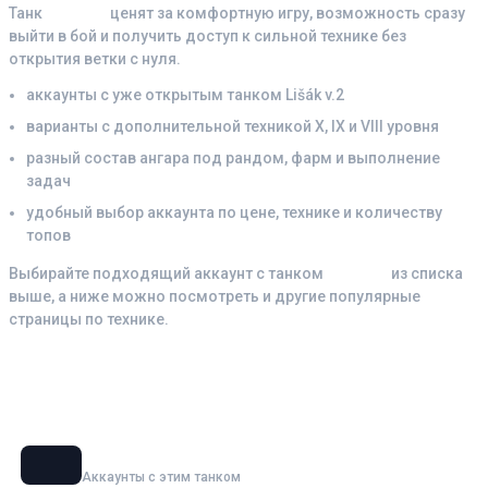
Танк
Lišák v.2
ценят за комфортную игру, возможность сразу
выйти в бой и получить доступ к сильной технике без
открытия ветки с нуля.
аккаунты с уже открытым танком Lišák v.2
варианты с дополнительной техникой X, IX и VIII уровня
разный состав ангара под рандом, фарм и выполнение
задач
удобный выбор аккаунта по цене, технике и количеству
топов
Выбирайте подходящий аккаунт с танком
Lišák v.2
из списка
выше, а ниже можно посмотреть и другие популярные
страницы по технике.
Смотрите также аккаунты с танками
Объект 279
Аккаунты с этим танком