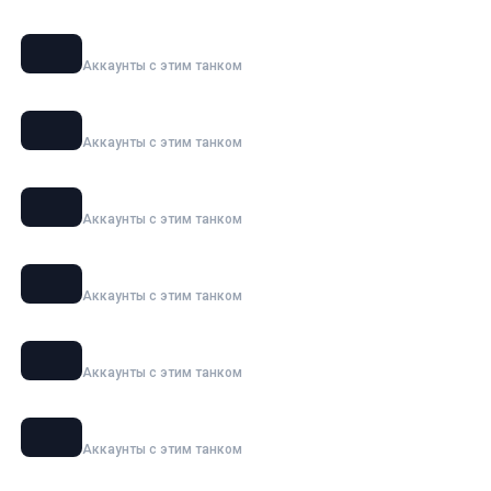
BZT-70
Аккаунты с этим танком
MBT-B
Аккаунты с этим танком
OTAC MT-58
Аккаунты с этим танком
Super Conqueror
Аккаунты с этим танком
Char Futur 4
Аккаунты с этим танком
Jagdpanzer E 100
Аккаунты с этим танком