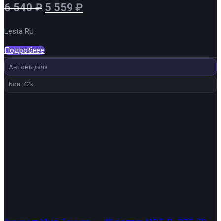
Первоначальная
Текущая
6 540
₽
5 559
₽
цена
цена:
Lesta RU
составляла
5
6
559 ₽.
Подробнее
540 ₽.
Автовыдача
Бои: 42k