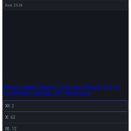
Бои: 25.3k
Аккаунт Мир Танков — 64 топа: Объект 279 (11
ур.), FV4005, Объект 277, Minotauro
XI:
2
X:
62
IX:
12