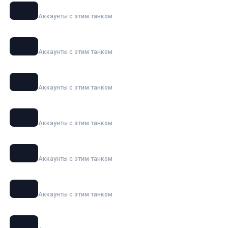
E 100
Аккаунты с этим танком
ИС-7
Аккаунты с этим танком
Grille 15
Аккаунты с этим танком
Объект 277
Аккаунты с этим танком
120 AC «Gendarme»
Аккаунты с этим танком
Maus
Аккаунты с этим танком
Ho-Ri 3